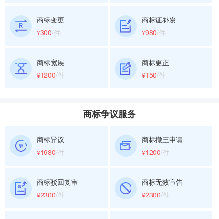
商标变更
商标证补发
300
/件
980
/件
¥
¥
商标宽展
商标更正
1200
/件
150
/件
¥
¥
商标争议服务
商标异议
商标撤三申请
1980
/件
1200
/件
¥
¥
商标驳回复审
商标无效宣告
2300
/件
2300
/件
¥
¥