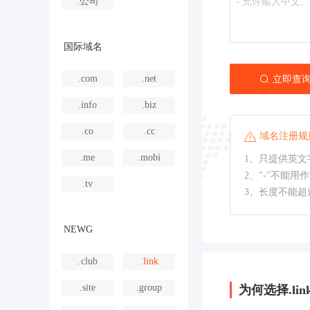
.公司
国际域名
.com
.net
立即查
.info
.biz
.co
.cc
域名注册规
.me
.mobi
1、只提供英文字
2、"-"不能用
.tv
3、长度不能超
NEWG
.club
.link
.site
.group
为何选择.lin