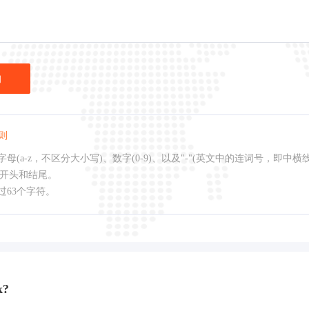
询
则
母(a-z，不区分大小写)、数字(0-9)、以及"-"(英文中的连词号，即中横
作开头和结尾。
过63个字符。
k?