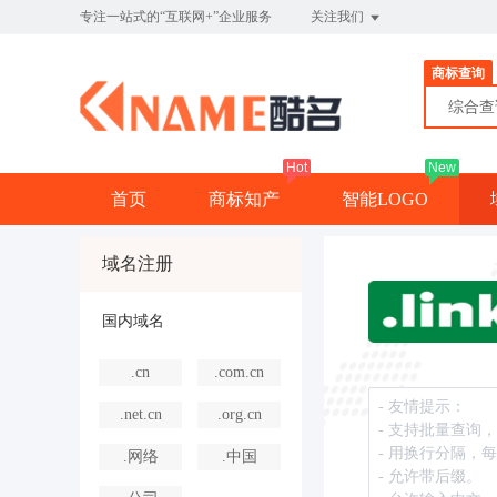
专注一站式的“互联网+”企业服务
关注我们
商标查询
综合
Hot
New
首页
商标知产
智能LOGO
域名注册
国内域名
.cn
.com.cn
.net.cn
.org.cn
.网络
.中国