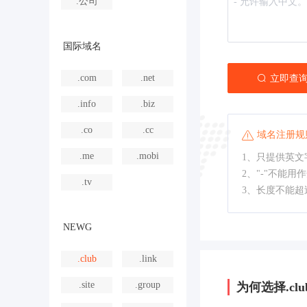
.公司
国际域名
.com
.net
立即查
.info
.biz
.co
.cc
域名注册规
.me
.mobi
1、只提供英文字
2、"-"不能用
.tv
3、长度不能超
NEWG
.club
.link
.site
.group
为何选择.clu