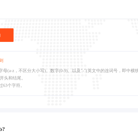
询
则
母(a-z，不区分大小写)、数字(0-9)、以及"-"(英文中的连词号，即中横
作开头和结尾。
过63个字符。
b?