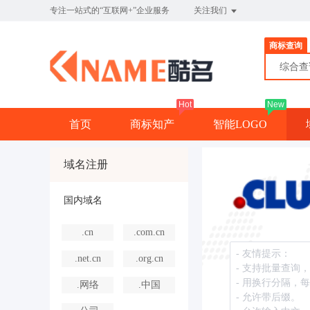
专注一站式的“互联网+”企业服务
关注我们
商标查询
综合
Hot
New
首页
商标知产
智能LOGO
域名注册
国内域名
.cn
.com.cn
.net.cn
.org.cn
.网络
.中国