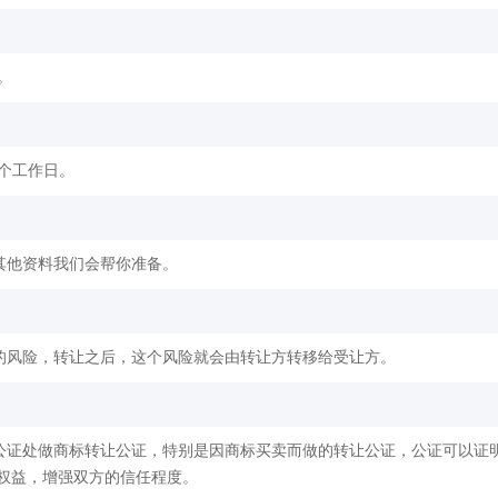
。
2个工作日。
其他资料我们会帮你准备。
的风险，转让之后，这个风险就会由转让方转移给受让方。
公证处做商标转让公证，特别是因商标买卖而做的转让公证，公证可以证
权益，增强双方的信任程度。