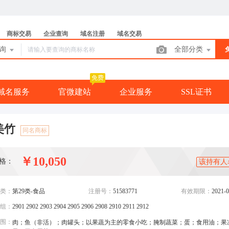
商标交易
企业查询
域名注册
域名交易
查询
全部分类
免费
域名服务
官微建站
企业服务
SSL证书
美竹
同名商标
￥10,050
格：
该持有人
类：
第29类-食品
注册号：
51583771
有效期限：
2021-0
组：
2901 2902 2903 2904 2905 2906 2908 2910 2911 2912
围：
肉；鱼（非活）；肉罐头；以果蔬为主的零食小吃；腌制蔬菜；蛋；食用油；果