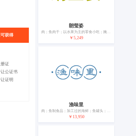
朗莹姿
肉；鱼肉干；以水果为主的零食小吃；腌制蔬菜；蛋；奶饮料（以奶为主）；食用油脂；加工过的坚果；干食用菌；豆腐制品
后可获得
￥5,249
注册证
转让公证书
转让证明
渔味里
肉；鱼制食品；加工过的海鲜；鱼罐头；以果蔬为主的零食小吃；加工过的蔬菜；蛋；加工过的坚果；干食用菌；豆腐制品
￥13,950