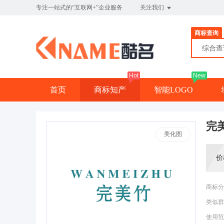
专注一站式的“互联网+”企业服务
关注我们
商标查询
综合
Hot
New
首页
商标知产
智能LOGO
完
美化图
价
商标分
类似群
使用范