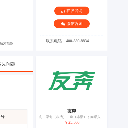
在线咨询
微信咨询
联系电话：400-880-8834
后才放款
常见问题
友奔
期号
肉；家禽（非活）；鱼（非活）；肉罐头；水果罐头；以水果为主的零食小吃；腌制蔬菜；蛋；牛奶；食用油；加工过的坚果；干食用菌；豆腐制品
￥25,500