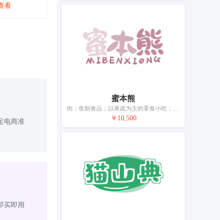
查看
蜜本熊
肉；鱼制食品；以果蔬为主的零食小吃；水果蜜饯；腌制蔬菜；蛋；酸奶；食用油；食用果冻；加工过的坚果
￥10,500
足电商准
即买即用