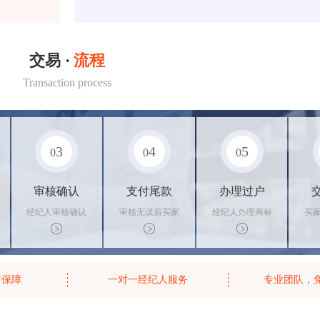
交易 ·
流程
Transaction process
3
4
5
0
0
0
审核确认
支付尾款
办理过户
经纪人审核确认
审核无误后买家
经纪人办理商标
买
商标状态
支付尾款，卖家
转让手续，交付
料
办理相关手续
相关证书
资
有保障
一对一经纪人服务
专业团队，