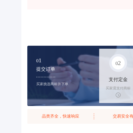
1
0
2
0
提交订单
支付定金
买家挑选商标并下单
买家需支付商标
标价的10%的购
买订金
品类齐全，快速响应
交易安全