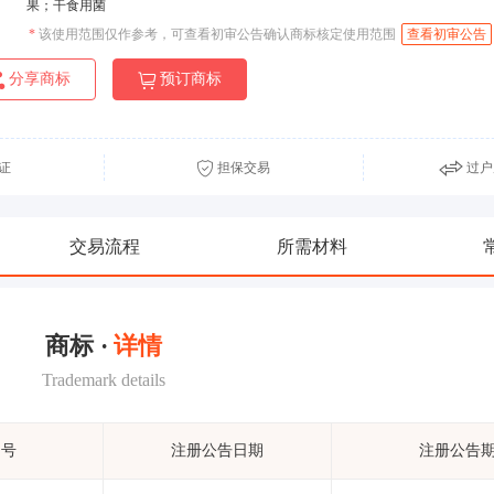
果；干食用菌
*
该使用范围仅作参考，可查看初审公告确认商标核定使用范围
查看初审公告
分享商标
预订商标
证
担保交易
过户
交易流程
所需材料
商标 ·
详情
Trademark details
期号
注册公告日期
注册公告