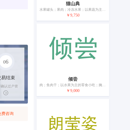
猫山典
水果罐头；果肉；冷冻水果；以果蔬为主的零食小吃；榴莲干；腌制蔬菜；速冻方便菜肴；奶制品；加工过的坚果；豆腐制品
￥9,750
6
0
交易结束
倾尝
肉；鱼肉干；以水果为主的零食小吃；腌制蔬菜；蛋；食用油脂；加工过的坚果；干食用菌；豆腐制品
家确认过户资
￥9,000
后，平台解冻
金支付卖家
免费咨询