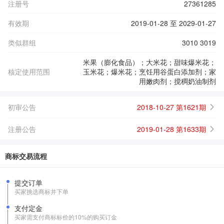
注册号
27361285
有效期
2019-01-28 至 2029-01-27
类似群组
3010 3019
米果（膨化食品）；大米花；甜味爆米花；
核定使用范围
玉米花；爆米花；烹饪用谷蛋白添加剂；家
用嫩肉剂；搅稠奶油制剂
初审公告
2018-10-27 第1621期
注册公告
2019-01-28 第1633期
商标交易流程
提交订单
买家挑选商标并下单
支付定金
买家需支付商标标价的10%的购买订金