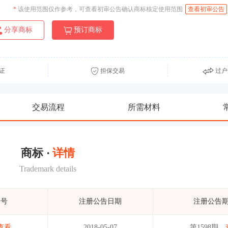
*
该使用范围仅作参考，可查看初审公告确认商标核定使用范围
查看初审公告
分享商标
预订商标
证
担保交易
过户
交易流程
所需材料
商标 ·
详情
Trademark details
期号
注册公告日期
注册公告
查看
2018-05-07
第1598期