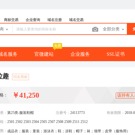
商标交易
企业查询
域名注册
域名交易
查询
全部分类
免费
域名服务
官微建站
企业服务
SSL证书
粒趣
同名商标
￥41,250
格：
该持有人
类：
第25类-服装鞋帽
注册号：
24113773
有效期限：
2018-0
组：
2501 2502 2503 2504 2505 2507 2508 2509 2511 2512
围：
成品衣；服装；童装；游泳衣；鞋；凉鞋；帽子；袜；领带；皮带（服饰用）