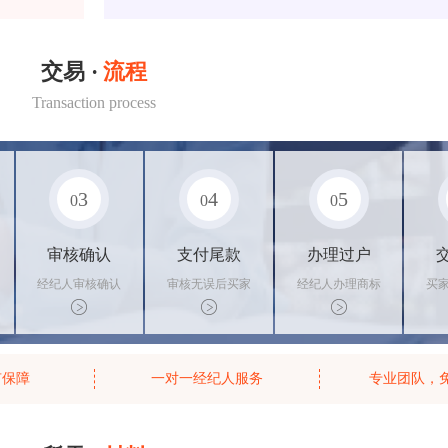
交易 ·
流程
Transaction process
3
4
5
0
0
0
审核确认
支付尾款
办理过户
经纪人审核确认
审核无误后买家
经纪人办理商标
买
商标状态
支付尾款，卖家
转让手续，交付
料
办理相关手续
相关证书
资
有保障
一对一经纪人服务
专业团队，