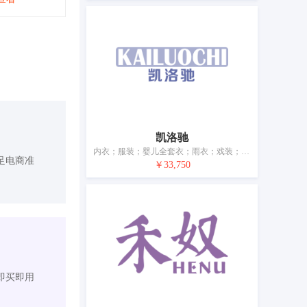
凯洛驰
内衣；服装；婴儿全套衣；雨衣；戏装；鞋；帽子；袜；围巾；腰带
足电商准
￥33,750
即买即用