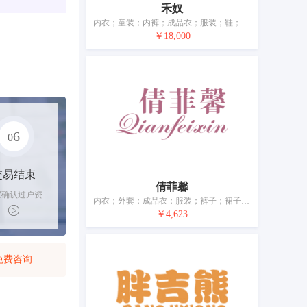
禾奴
内衣；童装；内裤；成品衣；服装；鞋；帽；袜；手套（服装）；围巾
￥18,000
6
0
交易结束
倩菲馨
家确认过户资
内衣；外套；成品衣；服装；裤子；裙子；衬衫；鞋（脚上的穿着物）；袜；围巾
后，平台解冻
￥4,623
金支付卖家
免费咨询