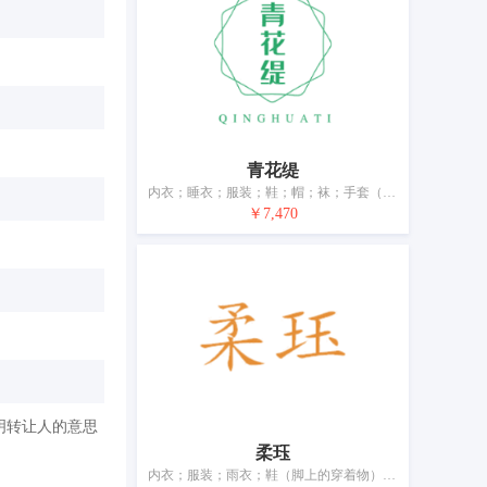
青花缇
内衣；睡衣；服装；鞋；帽；袜；手套（服装）；围巾；皮带（服饰用）；婚纱
￥7,470
明转让人的意思
柔珏
内衣；服装；雨衣；鞋（脚上的穿着物）；帽；袜；披肩；围巾；领带；腰带