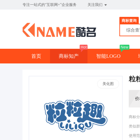
专注一站式的“互联网+”企业服务
关注我们
商标查询
综合
Hot
New
首页
商标知产
智能LOGO
粒
美化图
价
商标分
类似群
使用范