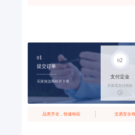
1
0
2
0
提交订单
支付定金
买家挑选商标并下单
买家需支付商标
标价的10%的购
买订金
品类齐全，快速响应
交易安全