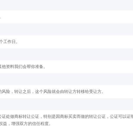
。
2个工作日。
其他资料我们会帮你准备。
的风险，转让之后，这个风险就会由转让方转移给受让方。
公证处做商标转让公证，特别是因商标买卖而做的转让公证，公证可以证
权益，增强双方的信任程度。