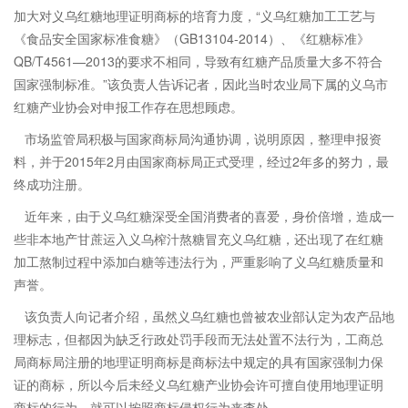
加大对义乌红糖地理证明商标的培育力度，“义乌红糖加工工艺与
《食品安全国家标准食糖》（GB13104-2014）、《红糖标准》
QB/T4561—2013的要求不相同，导致有红糖产品质量大多不符合
国家强制标准。”该负责人告诉记者，因此当时农业局下属的义乌市
红糖产业协会对申报工作存在思想顾虑。
市场监管局积极与国家商标局沟通协调，说明原因，整理申报资
料，并于2015年2月由国家商标局正式受理，经过2年多的努力，最
终成功注册。
近年来，由于义乌红糖深受全国消费者的喜爱，身价倍增，造成一
些非本地产甘蔗运入义乌榨汁熬糖冒充义乌红糖，还出现了在红糖
加工熬制过程中添加白糖等违法行为，严重影响了义乌红糖质量和
声誉。
该负责人向记者介绍，虽然义乌红糖也曾被农业部认定为农产品地
理标志，但都因为缺乏行政处罚手段而无法处置不法行为，工商总
局商标局注册的地理证明商标是商标法中规定的具有国家强制力保
证的商标，所以今后未经义乌红糖产业协会许可擅自使用地理证明
商标的行为，就可以按照商标侵权行为来查处。