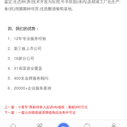
鉴定;生态种(养)技术开发与应用;牛羊胚胎(体内)及精液工厂化生产;
食(药)用菌菌种培育;优质酿酒葡萄基地。
四、我们的优势：
1、12年专业服务经验
2、新三板上市公司
3、16家分公司
4、31省渠道全覆盖
5、400名金牌服务顾问
6、20000+企业服务案例
上一篇：小黄车”商标持有人起诉ofo侵权：索赔300万元
下一篇：一篇让你彻底搞清增值电信业务许可证