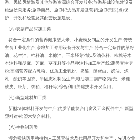
游、民族风情游及其他旅游资源综合开发服务;旅游基础设施建设及
旅游信息服务;旅游商品、旅游纪念品开发及营销;旅游景区(点)保
护、开发和经营及其配套设施建设。
(六)农副产品深加工类
符合一定条件的营养健康型大米、小麦粉及制品的开发生产;传统
主食工业化生产;杂粮加工专用设备开发与生产;符合一定条件的菜籽
油、花生油、棉籽油、米糠油、玉米胚芽油以及油茶籽、核桃等木
本油料和胡麻、芝麻、葵花籽等小品种油料加工生产线;薯类变性淀
粉;高档营养配方乳粉、优质工业乳粉、奶酪、酪蛋白、奶油、炼
乳、酸奶等固态、半固态乳制品生产;粮油加工副产物(稻壳、米糠、
麸皮、胚芽、饼粕、秸秆等)综合利用关键技术开发应用。
(七)新型建材加工类
新型墙体材料开发与生产;优质节能复合门窗及五金配件生产;新型
塑料建材;塑木复合材料。
(八)生物制药类
濒危稀缺药用动植物人工繁育技术及代用品开发和生产，先进农业