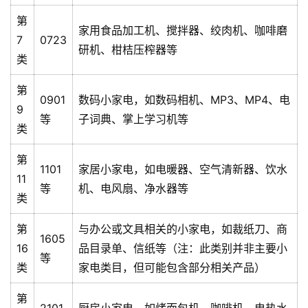
第
家用食品加工机、搅拌器、绞肉机、咖啡磨
7
0723
研机、柑桔压榨器等
类
第
0901
数码小家电，如数码相机、MP3、MP4、电
9
等
子词典、掌上学习机等
类
第
1101
家居小家电，如电暖器、空气清新器、饮水
11
等
机、电风扇、净水器等
类
第
与办公或文具相关的小家电，如裁纸刀、商
1605
16
品目录单、信纸等（注：此类别并非主要小
等
类
家电类目，但可能包含部分相关产品）
第