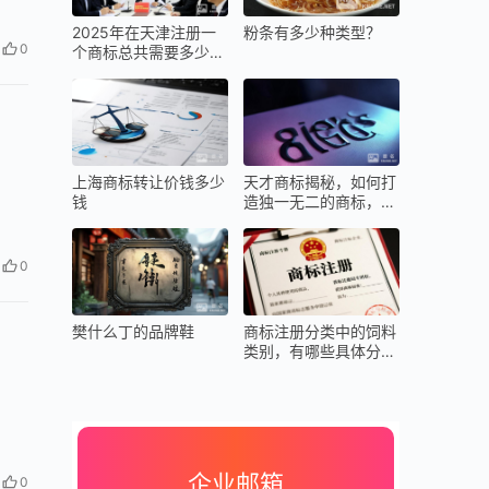
2025年在天津注册一
粉条有多少种类型？
0
个商标总共需要多少
钱？包含哪些费用？
上海商标转让价钱多少
天才商标揭秘，如何打
钱
造独一无二的商标，成
就品牌传奇？
0
樊什么丁的品牌鞋
商标注册分类中的饲料
类别，有哪些具体分类
标准？
；
企业邮箱
0