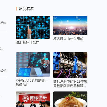
随便看看
0
域名可以由什么组成
注册商标什么样
象。
0
K字标志代表的是哪一
商标注册中的第29类究
款鞋品？
竟包括哪些商品和服
务？
于