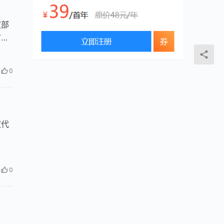
权部
审查
国家
0
权代
0