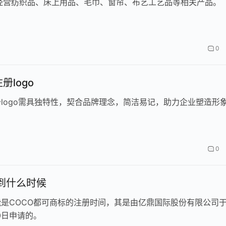
经营纺织品、床上用品、毛巾、窗帘、布艺工艺品等相关产品。
0
册logo
logo需具独特性，契合品牌理念，简洁易记，助力企业塑造形
0
标到什么时候
是COCO都可商标的注册时间，其是由亿鼎国际股份有限公司
10日申请的。