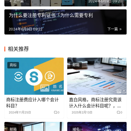
上一篇
2024年6月9日 09:20
为什么要注册专利证书「为什么需要专利
2024年6月9日 09:22
下一篇
相关推荐
商标
邮箱
商标注册费应计入哪个会计
直白风格，商标注册究竟该
科目？
计入什么会计科目呢？，商
标注册对应的会计科目具体
2024年11月25日
0
2025年2月13日
0
是啥呀？，引导思考风格，
商标注册的会计科目，你清
邮箱
域名
楚具体是什么吗？，商标注