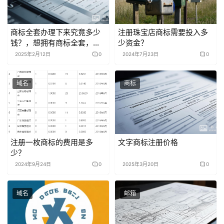
商标全套办理下来究竟多少
注册珠宝店商标需要投入多
钱？，想拥有商标全套，费
少资金？
用到底是多少呢？，商标全
2025年2月12日
0
2024年7月23日
0
套的费用会是多少钱呀？，
获取商标全套得花多少钱
域名
商标
呢？，商标全套的价格究竟
是多少？，办齐商标全套需
花费多少钱？，商标全套的
花费大概是多少钱？，拿下
商标全套要投入多少钱？，
商标全套成本多少钱呢？，
注册一枚商标的费用是多
文字商标注册价格
10. 凑齐商标全套需要多少
少？
钱？
2024年9月24日
0
2025年3月20日
0
域名
邮箱