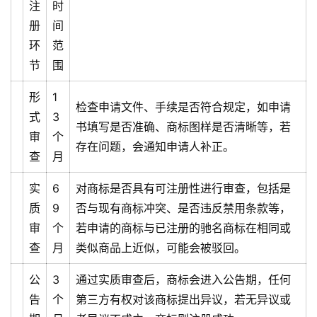
注
时
册
间
环
范
节
围
形
1
检查申请文件、手续是否符合规定，如申请
式
3
书填写是否准确、商标图样是否清晰等，若
审
个
存在问题，会通知申请人补正。
查
月
实
6
对商标是否具有可注册性进行审查，包括是
质
9
否与现有商标冲突、是否违反禁用条款等，
审
个
若申请的商标与已注册的驰名商标在相同或
查
月
类似商品上近似，可能会被驳回。
公
3
通过实质审查后，商标会进入公告期，任何
告
个
第三方有权对该商标提出异议，若无异议或