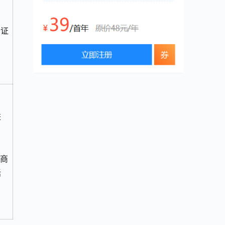
份证
、
进
、商
括