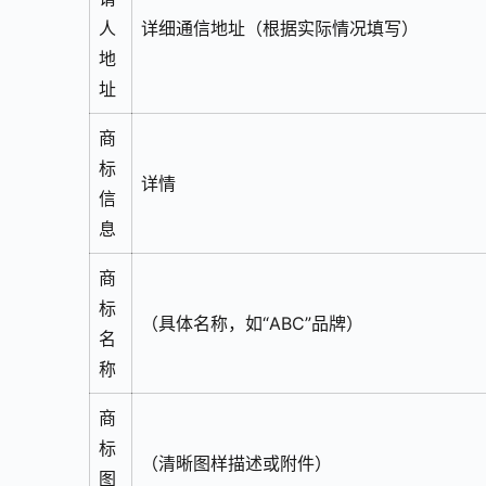
人
详细通信地址（根据实际情况填写）
地
址
商
标
详情
信
息
商
标
（具体名称，如“ABC”品牌）
名
称
商
标
（清晰图样描述或附件）
图