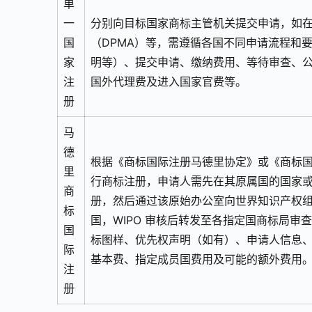
单
一
分别向目标国家商标主管机关提交申请，如在
国
（DPMA）等，需遵循各国不同申请流程和
家
明等）、提交申请、缴纳费用、等待审查、
注
国外代理费及进入国家官费等。
册
马
德
根据《商标国际注册马德里协定》或《商标
里
行商标注册，申请人需先在其原属国的国家
商
册，然后通过该原始办公室向世界知识产权组
标
国，WIPO 审核后转发至各指定国商标局
国
标图样、优先权声明（如有）、申请人信息
际
基本费、指定成员国费用及可能的额外费用
注
册