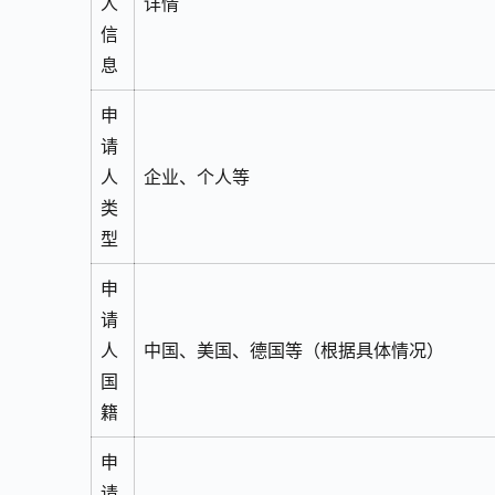
人
详情
信
息
申
请
人
企业、个人等
类
型
申
请
人
中国、美国、德国等（根据具体情况）
国
籍
申
请