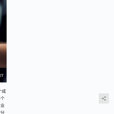
个成
每个
企业
需分