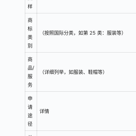
样
商
标
（按照国际分类，如第 25 类：服装等）
类
别
商
品/
（详细列举，如服装、鞋帽等）
服
务
申
请
详情
途
径