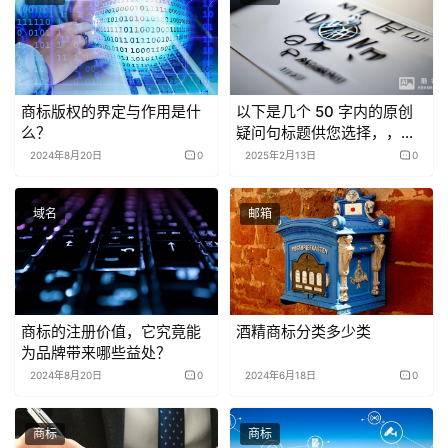
商标版权的界定与作用是什
以下是几个 50 字内的原创
么？
疑问句标题供您选择，，商
标国际分类号究竟为何
2024年8月20日
0
2025年2月13日
0
物？，商标国际分类号具体
是什么？，何为商标国际分
域名
邮箱
类号？
商标的注册价值，它究竟能
酒精商标分类多少类
为品牌带来哪些益处？
2024年8月20日
0
2024年6月18日
0
商标
商标