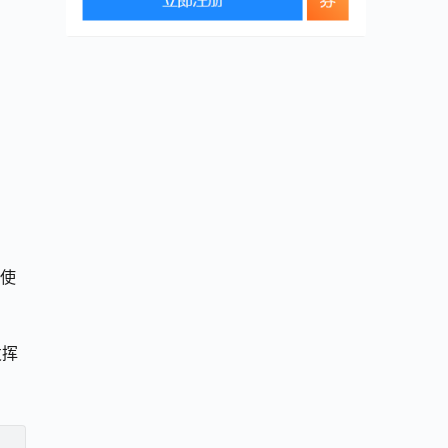
免使
发挥