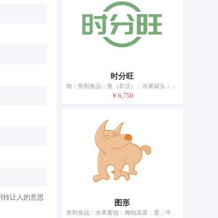
时分旺
肉；鱼制食品；鱼（非活）；水果罐头；腌制蔬菜；奶；食用油；加工过的坚果；干食用菌；豆腐
￥6,750
明转让人的意思
图形
鱼制食品；水果蜜饯；腌制蔬菜；蛋；牛奶；食品用果冻；加工过的坚果；豆腐制品