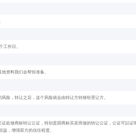
。
2个工作日。
其他资料我们会帮你准备。
的风险，转让之后，这个风险就会由转让方转移给受让方。
公证处做商标转让公证，特别是因商标买卖而做的转让公证，公证可以证
权益，增强双方的信任程度。