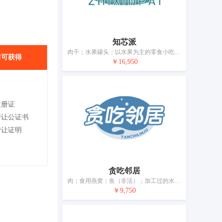
知芯派
肉干；水果罐头；以水果为主的零食小吃；冷冻水果；果酱；水果蜜饯；番茄酱；奶制品；食用油；加工过的坚果
后可获得
￥16,950
注册证
转让公证书
转让证明
贪吃邻居
肉；食用燕窝；鱼（非活）；加工过的水果；腌制蔬菜；奶制品；食用油；加工过的坚果；干食用菌；豆腐制品
￥9,750