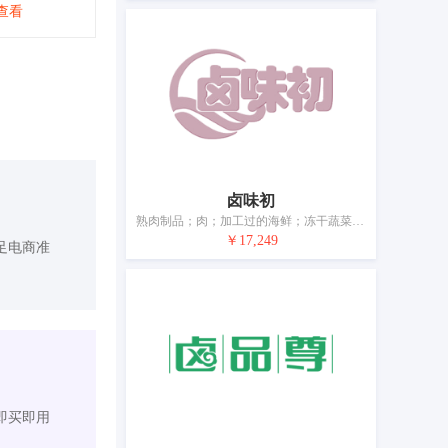
查看
卤味初
熟肉制品；肉；加工过的海鲜；冻干蔬菜；蛋；牛奶；食用油；加工过的坚果；干食用菌；豆腐制品
￥17,249
足电商准
即买即用