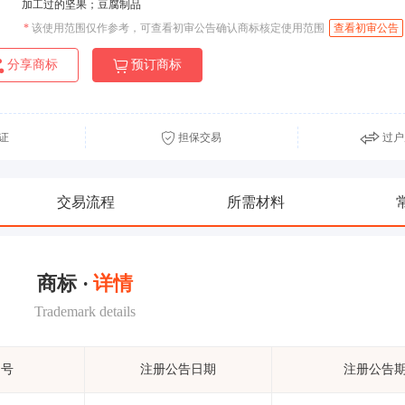
加工过的坚果；豆腐制品
*
该使用范围仅作参考，可查看初审公告确认商标核定使用范围
查看初审公告
分享商标
预订商标
证
担保交易
过户
交易流程
所需材料
商标 ·
详情
Trademark details
期号
注册公告日期
注册公告