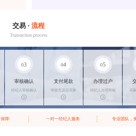
交易 ·
流程
Transaction process
3
4
5
0
0
0
审核确认
支付尾款
办理过户
经纪人审核确认
审核无误后买家
经纪人办理商标
买
商标状态
支付尾款，卖家
转让手续，交付
料
办理相关手续
相关证书
资
有保障
一对一经纪人服务
专业团队，