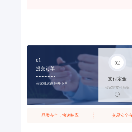
1
0
2
0
提交订单
支付定金
买家挑选商标并下单
买家需支付商标
标价的10%的购
买订金
品类齐全，快速响应
交易安全