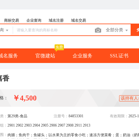
商标交易
企业查询
域名注册
域名交易
查询
全部分类
免费
域名服务
官微建站
企业服务
SSL证书
嘉香
￥4,500
格：
该持有人
类：
第29类-食品
注册号：
84853301
有效期限：
2025-1
组：
2901 2902 2903 2904 2905 2906 2907 2908 2911 2913
围：
肉脯；鱼肉干；鱼罐头；以水果为主的零食小吃；速冻方便菜肴；蛋；奶油（奶