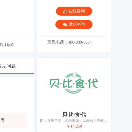
在线咨询
微信咨询
联系电话：400-880-8834
后才放款
常见问题
贝·比·食·代
期号
肉；食用鱼胶；水果蜜饯；以果蔬为主的零食小吃；腌制蔬菜；酸奶；食用油；加工过的坚果；干食用菌；豆腐制品
￥14,250