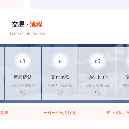
交易 ·
流程
Transaction process
3
4
5
0
0
0
审核确认
支付尾款
办理过户
经纪人审核确认
审核无误后买家
经纪人办理商标
买
商标状态
支付尾款，卖家
转让手续，交付
料
办理相关手续
相关证书
资
有保障
一对一经纪人服务
专业团队，