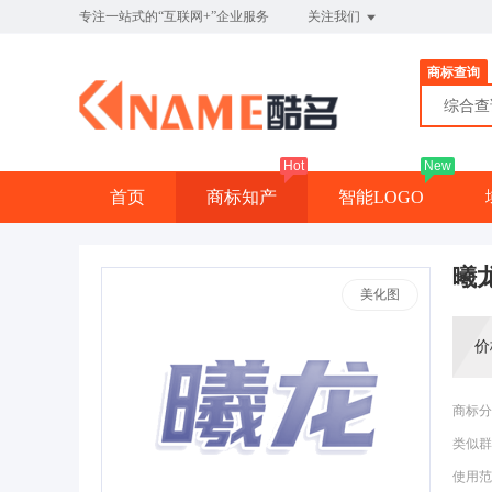
专注一站式的“互联网+”企业服务
关注我们
商标查询
综合
Hot
New
首页
商标知产
智能LOGO
曦
美化图
价
商标分
类似群
使用范