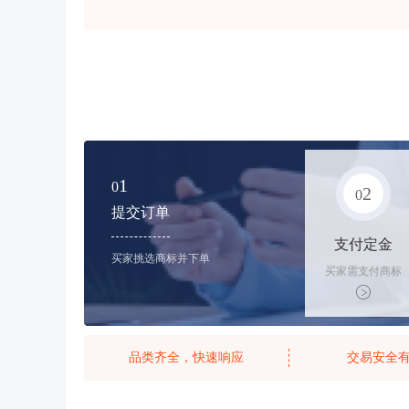
1
0
2
0
提交订单
支付定金
买家挑选商标并下单
买家需支付商标
标价的10%的购
买订金
品类齐全，快速响应
交易安全