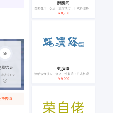
醉醒间
自助餐厅；饭店；旅馆预订；日式料理餐厅；咖啡馆；茶馆；酒吧服务；餐厅；旅游房屋出租；养老院
￥8,250
6
0
交易结束
蚝演绎
流动饮食供应；饭店；快餐馆；日式料理餐厅；咖啡馆；茶馆；酒吧服务；餐厅；养老院；日间托儿所（看孩子）
家确认过户资
￥9,000
后，平台解冻
金支付卖家
免费咨询