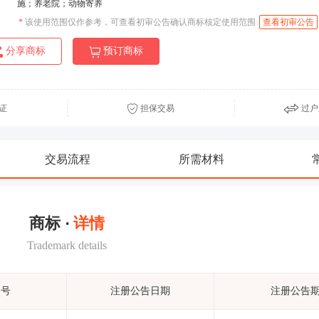
施；养老院；动物寄养
*
该使用范围仅作参考，可查看初审公告确认商标核定使用范围
查看初审公告
分享商标
预订商标
证
担保交易
过户
交易流程
所需材料
商标 ·
详情
Trademark details
期号
注册公告日期
注册公告