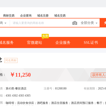
商标交易
企业查询
域名注册
域名交易
查询
全部分类
免费
域名服务
官微建站
企业服务
SSL证书
龙
同名商标
￥11,250
格：
该持有人
类：
第43类-餐饮酒店
注册号：
81208180
有效期限：
2025-0
组：
4301 4302 4303 4305
围：
咖啡馆；流动饮食供应；酒吧服务；酒店住宿服务；酒店房间预订服务；餐厅；