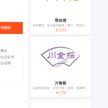
荣自佬
自助餐馆；饭店食宿服务；餐厅；酒店住宿服务；提供野营场地设施；养老院；日间托儿所（看孩子）；动物收容服务；出租椅子、桌子、桌布和玻璃器皿；餐具出租
后可获得
￥5,232
注册证
转让公证书
转让证明
川食探
流动饮食供应；住所代理（旅馆、供膳寄宿处）；饭店；咖啡馆；汽车旅馆；假日野营住宿服务；餐馆；酒吧服务；养老院；烹饪设备出租
￥6,750