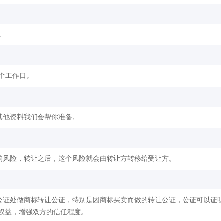
。
2个工作日。
其他资料我们会帮你准备。
的风险，转让之后，这个风险就会由转让方转移给受让方。
公证处做商标转让公证，特别是因商标买卖而做的转让公证，公证可以证
权益，增强双方的信任程度。