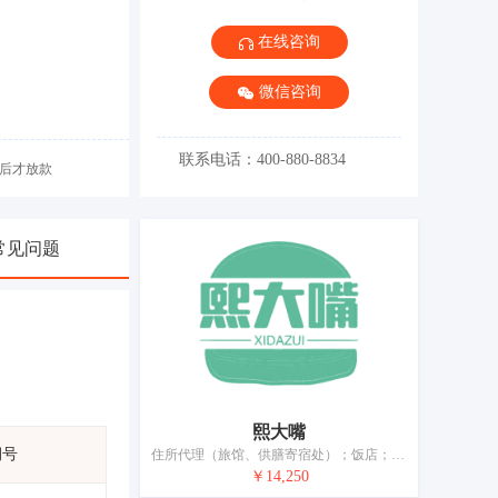
在线咨询
微信咨询
联系电话：400-880-8834
后才放款
常见问题
熙大嘴
期号
住所代理（旅馆、供膳寄宿处）；饭店；咖啡馆；餐厅；酒吧服务；茶馆；养老院；日间托儿所（看孩子）；动物寄养；家具出租
￥14,250